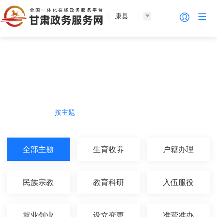
康县
个人服务
热门导航
按主题
按部门
按生命周期
按群体
全部主题
生育收养
户籍办理
民族宗教
教育科研
入伍服役
就业创业
设立变更
准营准办