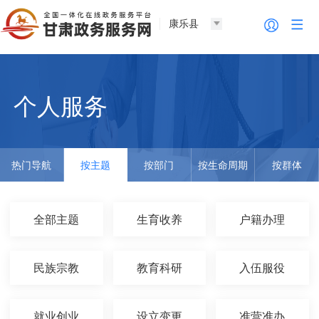
康乐县
个人服务
热门导航
按主题
按部门
按生命周期
按群体
全部主题
生育收养
户籍办理
民族宗教
教育科研
入伍服役
就业创业
设立变更
准营准办