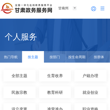
甘南州
个人服务
热门导航
按主题
按部门
按生命周期
按群体
全部主题
生育收养
户籍办理
民族宗教
教育科研
就业创业
设立变更
准营准办
职业资格