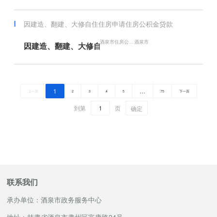
因建造、翻建、大修自住住房申请住房公积金贷款
酒泉市住房公积金管理中心
酒泉市
因建造、翻建、大修自住住房申请住房公积金贷款
1
…
上一页
2
3
4
5
75
下一页
到第
页
确定
联系我们
承办单位：酒泉市政务服务中心
地址：甘肃省酒泉市肃州区富康路24号