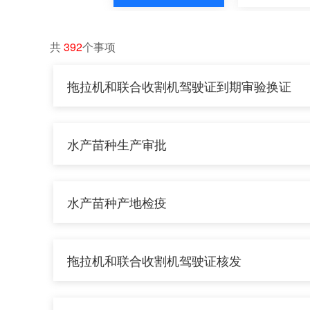
准营准办
抵押质
共
392
个事项
拖拉机和联合收割机驾驶证到期审验换证
证件办理
交通出
水产苗种生产审批
知识产权
环保绿
水产苗种产地检疫
其他
拖拉机和联合收割机驾驶证核发