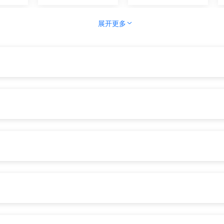
展开更多
押
职业资格
优待抚恤
行
出境入境
消费维权
化
文化体育
公用事业