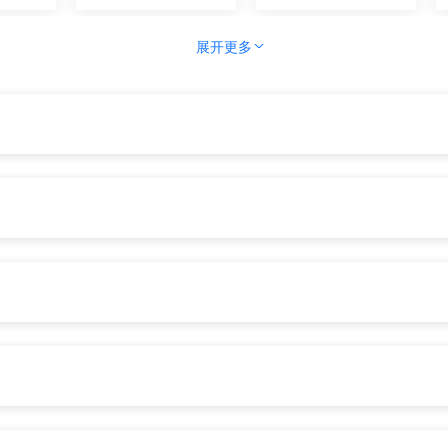
展开更多
设
住房保障
社会保障
全
司法公证
文化体育