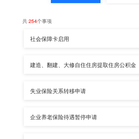
职业资格
规划建
共
254
个事项
社会保障卡启用
出境入境
公共安
建造、翻建、大修自住住房提取住房公积金
死亡殡葬
其他
失业保险关系转移申请
企业养老保险待遇暂停申请