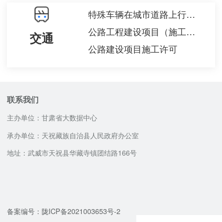
特殊车辆在城市道路上行驶（包括经过城市桥梁）审批
公路工程建设项目（施工图）设计审批
交通
公路建设项目施工许可
联系我们
主办单位：甘肃省大数据中心
承办单位：天祝藏族自治县人民政府办公室
地址：武威市天祝县华藏寺镇团结路166号
咨询服务电话
邮政编码：733299
12345
备案编号：陇ICP备2021003653号-2