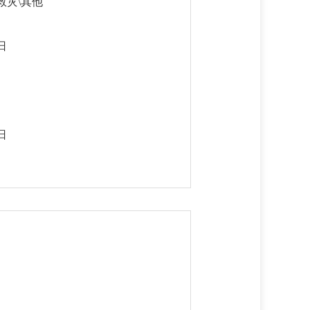
救灾\其他
日
日