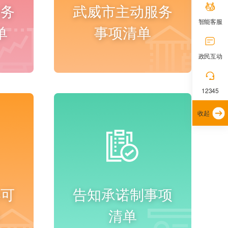
政务
武威市主动服务
智能客服
单
事项清单
政民互动
进入频道
12345
收起
办可
告知承诺制事项
单
清单