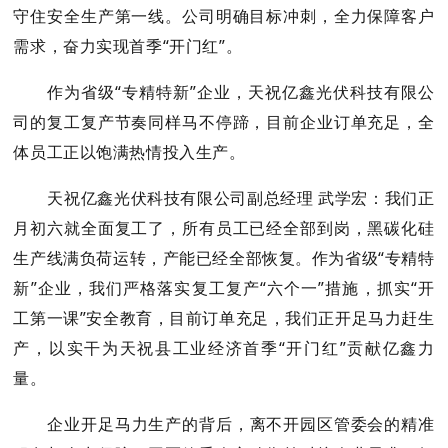
守住安全生产
第一线
。公司明确目标冲刺，全力保障客户
需求，奋力实现首季
“开门红”。
作为省级
“专精特新”企业，天祝亿鑫光伏科技有限公
司的复工复产
节奏
同样马不停蹄
，
目前企业订单充足，全
体员工正以饱满热情投入生产。
天祝亿鑫光伏科技有限公司副总经理
武学宏：
我们正
月初
六
就全面复工了，所有员工已经全部到岗，
黑
碳化硅
生产线满负荷运转，产能已经全部恢复。作为省级
“专精特
新”企业，我们严格落实复工复产“六个一”措施，抓实“开
工第一课”安全教育，目前订单充足，我们正开足马力赶生
产，以实干为天祝县工业经济首季“开门红”贡献亿鑫力
量。
企业开足马力生产的背后，离不开园区管委会的精准