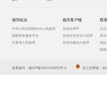
个人创业“一件事”
相关站点
相关客户端
联
居家适老化改造所用物品和材料补贴申请“一件事”
中华人民共和国中央人民政府
甘快办APP
主办
国家政务服务平台
甘快办支付宝小程序
承办
结婚落户“一件事”
甘肃省人民政府
甘快办微信小程序
地址
邮政
家电以旧换新和3C数码产品购新补贴申请“一件事”
汽车以旧换新补贴申请“一件事”
备案编号：陇ICP备2021003653号-2
甘公安网备：6201
申请公租房“一件事”
个人身后“一件事”