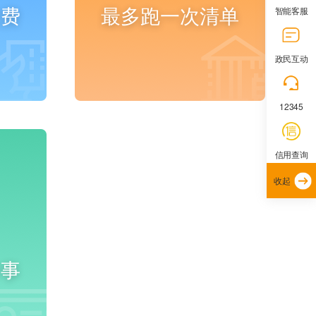
收费
最多跑一次清单
智能客服
政民互动
12345
进入频道
信用查询
收起
件事