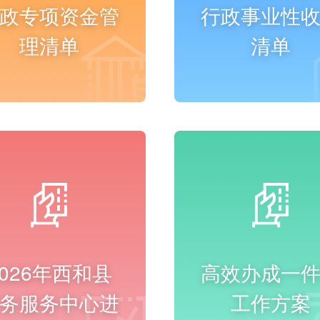
政专项资金管
行政事业性
理清单
清单
进入频道
进入频道
2026年西和县
高效办成一
务服务中心进
工作方案