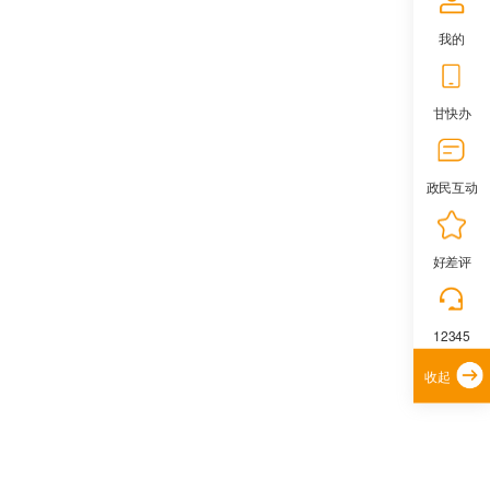
我的
甘快办
政民互动
好差评
12345
收起