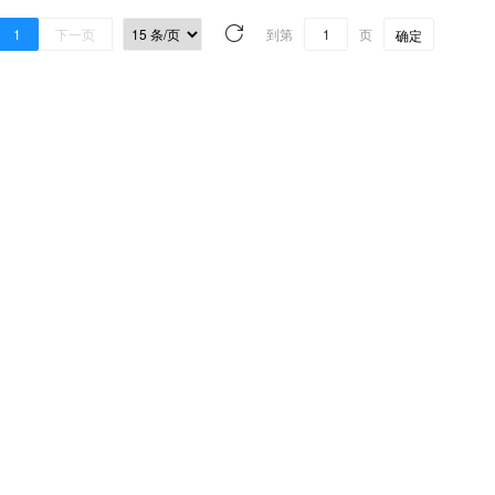
1
下一页
到第
页
确定