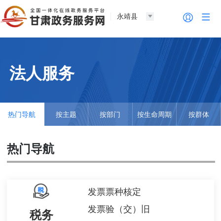
永靖县
法人服务
热门导航
按主题
按部门
按生命周期
按群体
热门导航
发票票种核定
发票验（交）旧
税务