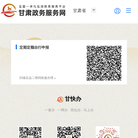
甘肃省
定期定额自行申报
扫描右边二维码快速办理→
甘快办
一窗办 · 一网办 · 简化办 · 马上办