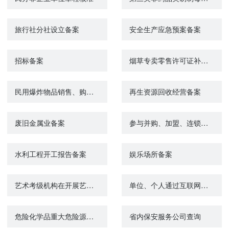
旅行社分社设立备案
安全生产应急预案备案
招标备案
烟草专卖零售许可证补办办理
民用爆炸物品销售、购买情况备案
再生资源回收经营备案
废旧金属业备案
参与并购、加盟、连锁经营的营利性幼儿园与相关利益企业签订的协议的备案
水利工程开工报告备案
娱乐场所备案
艺术考级机构在开展艺术考级活动前对考级简章、考级时间、考级地点、考生数量、考场安排、考官名单等情况的备案
单位、个人通过互联网等信息网络从事出版物发行业务的备案
危险化学品重大危险源备案
省内保安服务公司查询