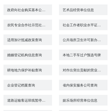
政府向社会购买基本公共就业创业服务成果
艺术品经营单位信息
农民专业合作社示范社（国家、省、市、县）申报、认定
社会工作者职业水平证书登记管理
适用加计抵减政策查询
公共场所卫生许可新办（除饭馆、咖啡馆、酒吧、茶座等）
婚姻登记机构信息查询
本地二手车过户预选号牌
耕地地力保护补贴查询
对作出突出贡献的营业性演出社会义务监督员的表彰
企业登记档案查询
省内保安服务公司查询
道路运输客运班线暂停（恢复）营运
娱乐场所经营单位信息