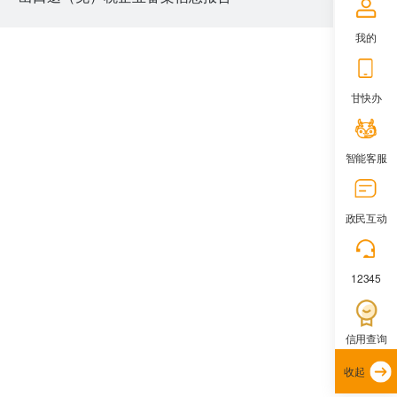
我的
甘快办
智能客服
政民互动
12345
信用查询
收起