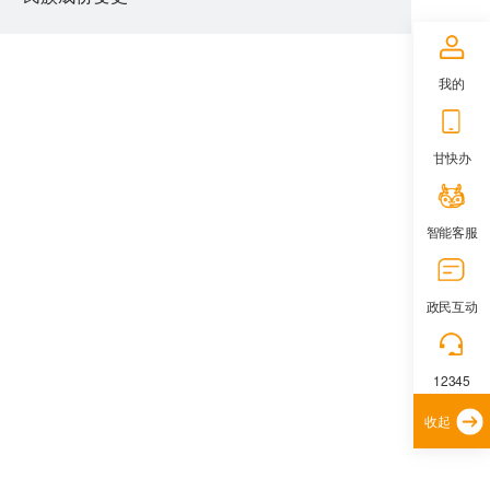
我的
甘快办
智能客服
政民互动
12345
收起