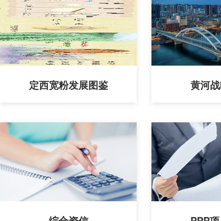
定西宽粉发展图鉴
黄河战
综合资信
PPP