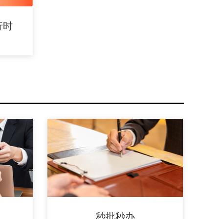
行时
秒批秒办