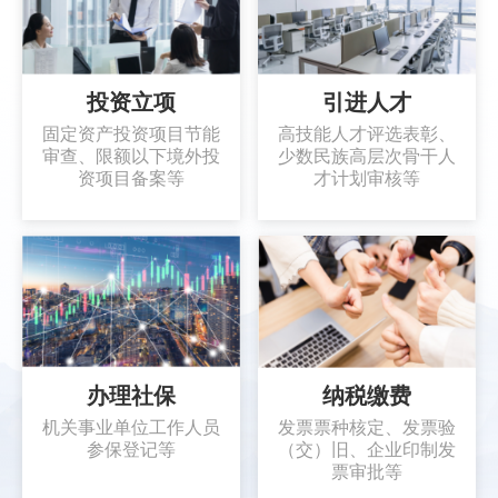
投资立项
引进人才
固定资产投资项目节能
高技能人才评选表彰、
审查、限额以下境外投
少数民族高层次骨干人
资项目备案等
才计划审核等
办理社保
纳税缴费
机关事业单位工作人员
发票票种核定、发票验
参保登记等
（交）旧、企业印制发
票审批等