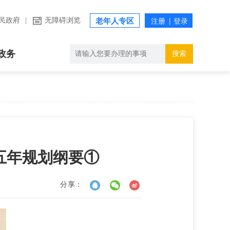
民政府
|
无障碍浏览
老年人专区
政务
搜索
五年规划纲要①
分享：