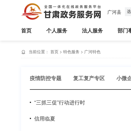
选
广河县
首页
个人服务
法人服务
部门
当前位置：
首页
>
特色服务
>
广河特色
疫情防控专题
复工复产专区
小微
“三抓三促”行动进行时
信用临夏