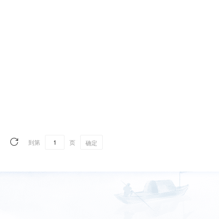
到第
页
确定