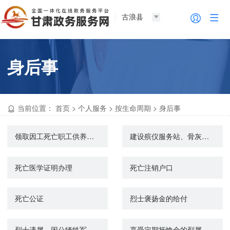
古浪县
身后事
当前位置：
首页
>
个人服务
>
按生命周期
>
身后事
领取因工死亡职工供养亲属待遇资格认证
建设殡仪服务站、骨灰堂审批
死亡医学证明办理
死亡注销户口
死亡公证
烈士褒扬金的给付
烈士遗属、因公牺牲军人遗属、病故军人遗属一次性抚恤金的给付
享受定期抚恤金的烈属、因公牺牲军人遗属、病故军人遗属丧葬费的给付