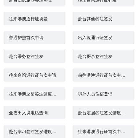
往来港澳通行证换发
赴台其他签注签发
普通护照首次申请
出入境通行证签发
赴台乘务签注签发
赴台探亲签注签发
往来台湾通行证首次申请
前往港澳通行证首次申请进度查询
往来港澳逗留签注进度查询
境外人员住宿登记
全省出入境电话查询
赴台定居签注签发进度查询
赴台学习签注签发进度查询
往来港澳通行证首次申请进度查询