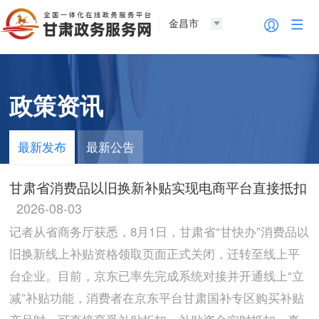
金昌市
政策资讯
最新发布
最新公告
甘肃省消费品以旧换新补贴实现电商平台直接抵扣
2026-08-03
记者从省商务厅获悉，8月1日，甘肃省“甘快办”消费品以
旧换新线上补贴资格领取页面正式关闭，迁转至线上平
台企业。目前，京东已率先完成系统对接并开通线上“立
减”补贴功能，消费者在京东平台甘肃国补专区购买补贴