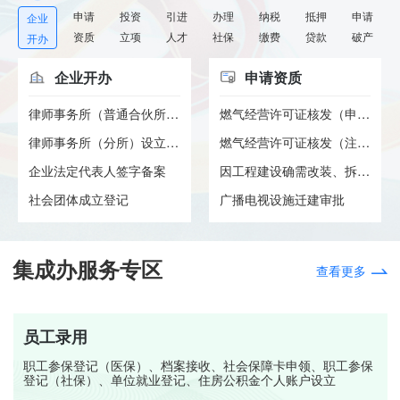
申请
投资
引进
办理
纳税
抵押
申请
企业
资质
立项
人才
社保
缴费
贷款
破产
开办
企业开办
申请资质
律师事务所（普通合伙所）设立...
燃气经营许可证核发（申请）
律师事务所（分所）设立许可
燃气经营许可证核发（注销）
企业法定代表人签字备案
因工程建设确需改装、拆除或者...
社会团体成立登记
广播电视设施迁建审批
集成办服务专区
查看更多
员工录用
职工参保登记（医保）、档案接收、社会保障卡申领、职工参保
登记（社保）、单位就业登记、住房公积金个人账户设立