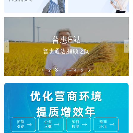
普惠E站
普惠通达,指顾之间
3
1
2
4
5
6
招商
企业
项目
营商
引资
入驻
投资
环境