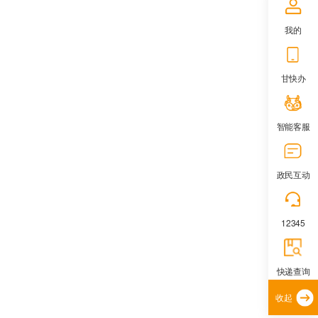
我的
甘快办
智能客服
政民互动
12345
快递查询
收起