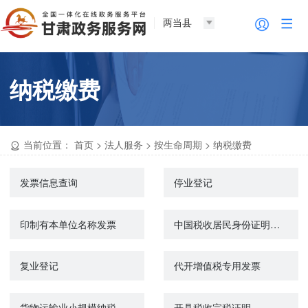
两当县
纳税缴费
当前位置：
首页
>
法人服务
>
按生命周期
>
纳税缴费
发票信息查询
停业登记
印制有本单位名称发票
中国税收居民身份证明的开具
复业登记
代开增值税专用发票
货物运输业小规模纳税人异地代开增值税专用发票备案
开具税收完税证明