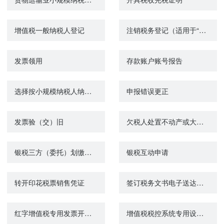
增值税一般纳税人登记
注销税务登记（适用于“一照一码”“两证整合”以外的纳税人）
发票领用
存款账户账号报告
选择按小规模纳税人纳税的情况说明
申报错误更正
发票验（交）旧
欠税人处置不动产或大额资产报告
银税三方（委托）划缴协议
银税互动申请
转开印花税票销售凭证
签订税务文书电子送达确认书
红字增值税专用发票开具申请
增值税税控系统专用设备注销发行