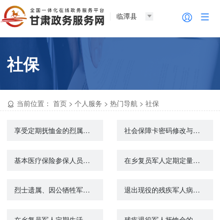
临潭县
社保
当前位置：
首页
>
个人服务
>
热门导航
>
社保
享受定期抚恤金的烈属、因公牺牲军人遗属、病故军人遗属丧葬费的给付
社会保障卡密码修改与重置
基本医疗保险参保人员享受门诊慢特病病种待遇认定
在乡复员军人定期定量补助的认定
烈士遗属、因公牺牲军人遗属、病故军人遗属定期抚恤金的给付
退出现役的残疾军人病故丧葬费的给付
在乡复员军人定期生活补助的给付
残疾退役军人抚恤金的给付