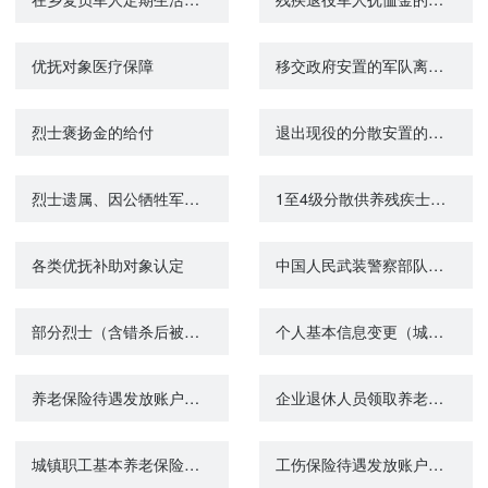
优抚对象医疗保障
移交政府安置的军队离退休人员牺牲、病故后6个月工资的给付
烈士褒扬金的给付
退出现役的分散安置的一级至四级残疾军人护理费的给付
烈士遗属、因公牺牲军人遗属、病故军人遗属一次性抚恤金的给付
1至4级分散供养残疾士兵购（建）房经费的给付
各类优抚补助对象认定
中国人民武装警察部队、军队离退休人员一次性死亡抚恤金的给付
部分烈士（含错杀后被平反人员）子女生活补助的给付
个人基本信息变更（城镇企业职工基本养老保险）
养老保险待遇发放账户维护申请（城镇企业职工基本养老保险）
企业退休人员领取养老待遇资格认证
城镇职工基本养老保险关系转移接续申请
工伤保险待遇发放账户维护申请