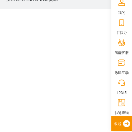
我的
甘快办
智能客服
政民互动
12345
快递查询
收起