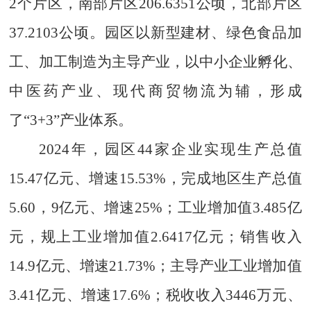
2个片区，南部片区
206.6351公顷
，
北部片区
37.2103公顷
。
园区以
新型建材、绿色食品加
工、加工制造为主导产业，以中小企业孵化、
中医药产业、现代商贸物流为辅，形成
了
“3+3”产业体系。
2024年，
园区
44
家企业实现生产总值
15.47
亿元
、增速
15.53%，
完成地区生产总值
5.60
，
9
亿元、增速
25
%
；工业增加值
3.485
亿
元，
规上工业增加值
2.6417
亿元
；
销售收入
14.9
亿元、增速
21.73
%
；
主导产业工业增加值
3.41
亿元、增速
17.6
%
；
税收收入
3446
万元、