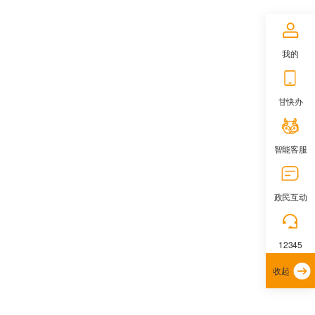
我的
甘快办
智能客服
政民互动
12345
收起