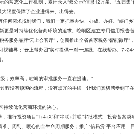
示的常态化工作机制，累计录入“双公示”信息12万条、“五归集”
，最大限度保障了企业进得来、出得去。
业有任何需求找到我们，我们一定把事办快、办成、办好。”峡门
新更是对持续优化营商环境的追求。崆峒区建立专用信用报告
税务服务品牌“云上会客厅”，创新推出全省首家税务“智能微厅”
视辅导；“云上帮办团”实时提供一对一连线、在线帮办、7×24
篇。
升级；效率高，崆峒的审批服务一直在提速。”
个过程没有烦琐的流程，没有烦冗的手续，让我们真切感受到了在
区持续优化营商环境的决心。
，推行投资项目“1+4+X”和“串联+并联”审批模式，投资备案
精准、周到、暖心的全生命周期服务；推广“信易贷”平台应用，目前