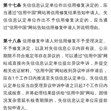
第十七条
失信信息认定单位作出信用修复决定的，应
当通过
“信用中国”网站
将信用修复结果
告知申请人。失
信信息认定单位作出不予信用修复决定的，应当通
过
“信用中国”网站告知信用修复申请人并说明理由。
第十八条
信用修复申请人对信用修复不予受理决定
、
不予修复决定，以及对失信信息公示内容有误、公示
期限不符合规定等存在异议的，
可以
通过
“信用中国”网
站或直接向失信信息认定单位
提出异议申诉
，并提交
相关佐证材料
。
“信用中国”网站收到异议申诉申请后，
应在
1
个工作
日内推送至
失信信息认定单位
。
失信信息
认定单位
应当
自受理异议申诉申请之日起
7
个工作日内
完成核查，并将处理结果提供给“信用中国”网站。因情
况复杂需延长核查期限的，失信信息认定单位应提前
告知申请人。