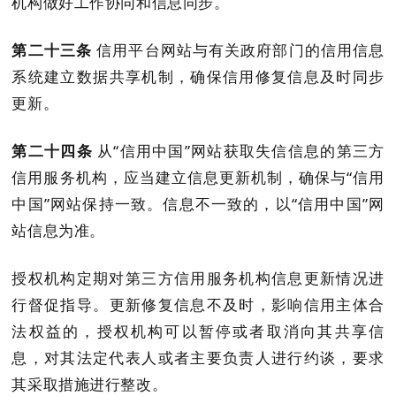
机构
做好工作协同和信息同步。
第二十
三
条
信用
平台
网站与
有关政府部门的信用信息
系统
建立
数据
共享机制
，确保信用修复信息及时同步
更新。
第
二十四
条
从
“信用中国”网站
获取失信信息的
第三方
信用服务机构
，应当建立信息更新机制
，
确保与
“信用
中国”网站
保持一致。
信息不一致的，以
“信用中国”网
站信息为准。
授权机构定期对
第三方信用服务机构
信息更新情况进
行
督促指导。
更新修复信息
不及时，影响信用主体合
法权益的，授权机构
可以
暂停或者取消向其共享信
息
，
对其法定代表人或者主要负责人进行约谈，要求
其采取措施进行整改。