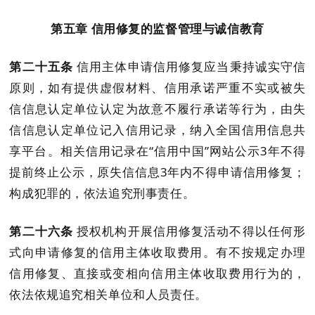
第
五
章
信用修复
的监督管理
与
诚信教育
第二十
五
条
信用主体申请
信用修复
应当秉持诚实守信
原则，如有提供虚假材料、信用承诺
严重
不实或被
失
信信息认定单位
认定为
故意
不履行承诺等行为，由
失
信信息认定单位
记入信用记录，纳入全国信用信息共
享平台
。相关信用记录
在
“信用中国”网站公示
3
年不得
提前终止公示，
原失信信息
3
年内
不得
申请
信用修复
；
构成犯罪的，依法追究刑事责任。
第二十
六
条
授权机构开展信用修复活动
不得以任何形
式向申请修复的信用主体收取费用。
有
不按规定办理
信用修复
、直接或变相向信用主体收取费用行为
的
，
依法依规追究相关单位和人员责任。