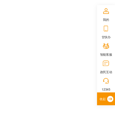
我的
甘快办
智能客服
政民互动
12345
收起