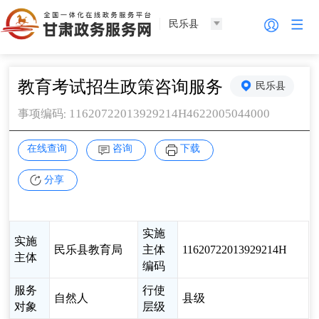
民乐县
教育考试招生政策咨询服务
民乐县
11620722013929214H4622005044000
事项编码
:
在线查询
咨询
下载
分享
实施
实施
民乐县教育局
主体
11620722013929214H
主体
编码
服务
行使
自然人
县级
对象
层级