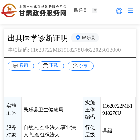
民乐县
出具医学诊断证明
民乐县
11620722MB1918278U4622023013000
事项编码
:
咨询
下载
分享
实施
实施
11620722MB1
民乐县卫生健康局
主体
主体
918278U
编码
服务
自然人,企业法人,事业法
行使
县级
对象
人,社会组织法人
层级