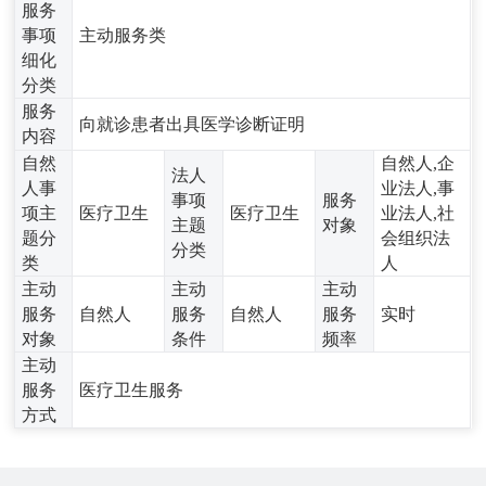
服务
事项
主动服务类
细化
分类
服务
向就诊患者出具医学诊断证明
内容
自然
自然人,企
法人
人事
业法人,事
事项
服务
项主
医疗卫生
医疗卫生
业法人,社
主题
对象
题分
会组织法
分类
类
人
主动
主动
主动
服务
自然人
服务
自然人
服务
实时
对象
条件
频率
主动
服务
医疗卫生服务
方式