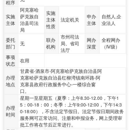
程序
阿克塞哈
实施
实施
萨克族自
申办
自然人,企
主体
法定机关
主体
治县司法
主体
业法人
性质
局
市州司法
委托
联办
网办
全程网办
无
局、省司
部门
机构
深度
（Ⅳ级）
法厅
事项
在用
状态
甘肃省-酒泉市-阿克塞哈萨克族自治县阿
办理
克塞哈萨克族自治县红柳湾镇南环路-阿
地点
克塞县政府行政服务中心-一楼综合窗
口。
星期一至星期五（夏季：上午8.30-12.00，下午1
5：00-18：00；冬季：上午9:00-12:00，下午14:3
办理
0-18:00），不含法定节假日。法定节假日期间政务
时间
服务网可正常访问、注册和申报业务，网上受理审
批工作将在节后正常进行。