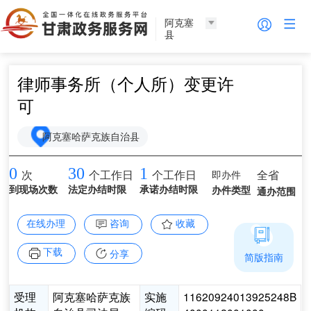
阿克塞
县
律师事务所（个人所）变更许
可
阿克塞哈萨克族自治县
0
30
1
即办件
全省
次
个工作日
个工作日
到现场次数
法定办结时限
承诺办结时限
办件类型
通办范围
在线办理
咨询
收藏
下载
分享
简版指南
受理
阿克塞哈萨克族
实施
11620924013925248B