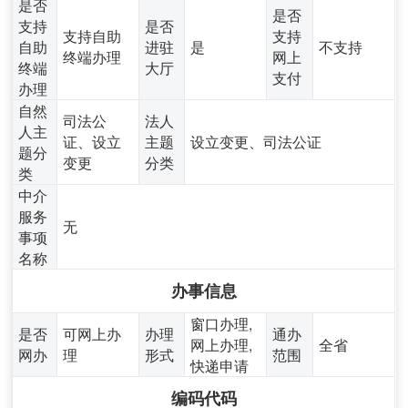
是否
是否
支持
是否
支持自助
支持
自助
进驻
是
不支持
终端办理
网上
终端
大厅
支付
办理
自然
司法公
法人
人主
证、设立
主题
设立变更、司法公证
题分
变更
分类
类
中介
服务
无
事项
名称
办事信息
窗口办理,
是否
可网上办
办理
通办
网上办理,
全省
网办
理
形式
范围
快递申请
编码代码