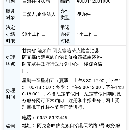
机构
自治县司法局
编码
4000112001000
服务
办件
自然人,企业法人
即办件
对象
类型
法定
承诺
办结
30个工作日
办结
1个工作日
时限
时限
甘肃省-酒泉市-阿克塞哈萨克族自治县
办理
阿克塞哈萨克族自治县红柳湾镇南环路-
地点
阿克塞县政府行政服务中心-一楼综合窗
口。
星期一至星期五（夏季：上午8.30-12.00，下午1
5：00-18：00；冬季：上午9:00-12:00，下午14:3
办理
0-18:00），不含法定节假日。法定节假日期间政
时间
务服务网可正常访问、注册和申报业务，网上受
理审批工作将在节后正常进行。
0937-8322445
电话：
阿克塞哈萨克族自治县天鹅路2号-政务服
咨询
地址：