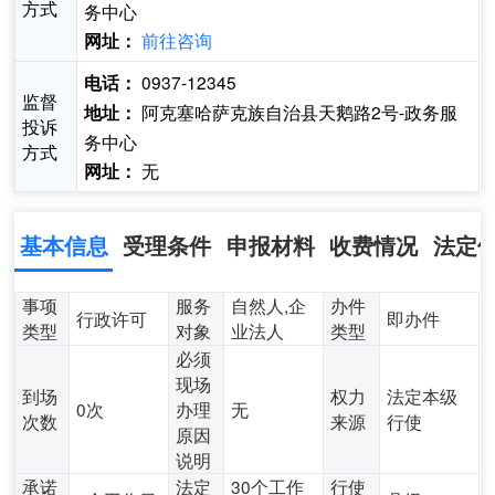
方式
务中心
前往咨询
网址：
0937-12345
电话：
监督
阿克塞哈萨克族自治县天鹅路2号-政务服
地址：
投诉
务中心
方式
无
网址：
基本信息
受理条件
申报材料
收费情况
法定
事项
服务
自然人,企
办件
行政许可
即办件
类型
对象
业法人
类型
必须
现场
到场
权力
法定本级
0次
办理
无
次数
来源
行使
原因
说明
承诺
法定
30个工作
行使