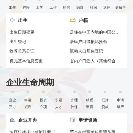
出生
户籍
上学
工作
购房
婚育
社保
退休
身后事
出生
户籍
出生日期变更
居住在中国内地的中国公民在内...
出生登记
居民户口簿损坏换领
收养关系公证
流动人口居住登记
孤儿基本信息变更
省内户口迁入（其他符合规定的...
企业生命周期
企业
申请
投资
引进
办理
纳税
抵押
申请
开办
资质
立项
人才
社保
缴费
贷款
破产
企业开办
申请资质
医疗机构执业登记注册（新办）
艺术品经营单位申请从事艺术品...