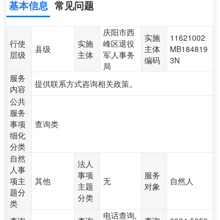
基本信息
常见问题
庆阳市西
实施
11621002
行使
实施
峰区退役
县级
主体
MB184819
层级
主体
军人事务
编码
3N
局
服务
提供联系方式咨询相关政策。
内容
公共
服务
事项
查询类
细化
分类
自然
法人
人事
事项
服务
项主
其他
无
自然人
主题
对象
题分
分类
类
电话查询,