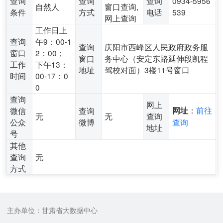
查询
查询
查询
0934-5956
自然人
窗口查询,
条件
方式
电话
539
网上查询
工作日上
查询
午9：00-1
查询
庆阳市西峰区人民政府政务服
窗口
2：00；
窗口
务中心（安定东路延伸段凯程
工作
下午13：
地址
驾校对面）3楼11号窗口
时间
00-17：0
0
查询
网上
：
前往
微信
查询
网址
无
无
查询
公众
微博
查询
地址
号
其他
查询
无
方式
主办单位：甘肃省大数据中心