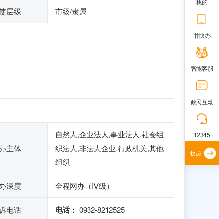
我的
使层级
市级/隶属
甘快办
智能客服
政民互动
自然人,企业法人,事业法人,社会组
12345
办主体
织法人,非法人企业,行政机关,其他
收起
组织
办深度
全程网办（Ⅳ级）
诉电话
电话：
0932-8212525