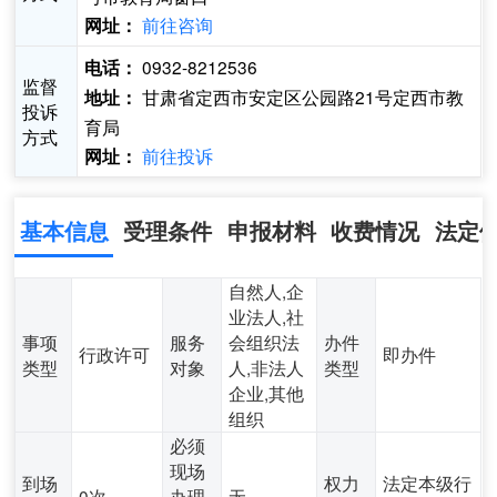
前往咨询
网址：
0932-8212536
电话：
监督
甘肃省定西市安定区公园路21号定西市教
地址：
投诉
育局
方式
前往投诉
网址：
基本信息
受理条件
申报材料
收费情况
法定
自然人,企
业法人,社
事项
服务
会组织法
办件
行政许可
即办件
类型
对象
人,非法人
类型
企业,其他
组织
必须
现场
到场
权力
法定本级行
0次
办理
无