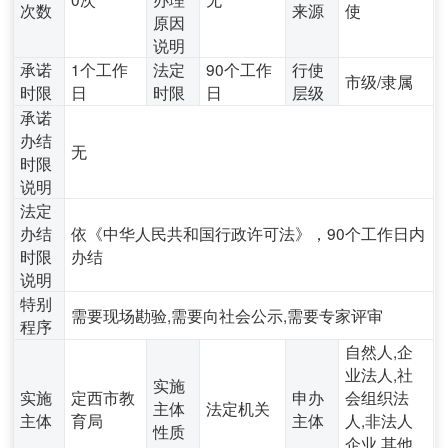
次数
来源
使
原因
说明
承诺
1个工作
法定
90个工作
行使
市级/隶属
时限
日
时限
日
层级
承诺
办结
无
时限
说明
法定
办结
依《中华人民共和国行政许可法》，90个工作日内
时限
办结
说明
特别
需要现场勘验,需要向社会公示,需要专家评审
程序
自然人,企
业法人,社
实施
实施
定西市教
申办
会组织法
主体
法定机关
主体
育局
主体
人,非法人
性质
企业,其他