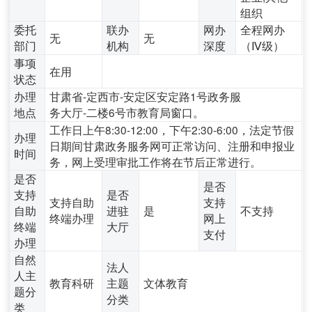
组织
委托
联办
网办
全程网办
无
无
部门
机构
深度
（Ⅳ级）
事项
在用
状态
办理
甘肃省-定西市-安定区安定路1号政务服
地点
务大厅-二楼6号市教育局窗口。
工作日上午8:30-12:00，下午2:30-6:00，法定节假
办理
日期间甘肃政务服务网可正常访问、注册和申报业
时间
务，网上受理审批工作将在节后正常进行。
是否
是否
支持
是否
支持自助
支持
自助
进驻
是
不支持
终端办理
网上
终端
大厅
支付
办理
自然
法人
人主
教育科研
主题
文体教育
题分
分类
类