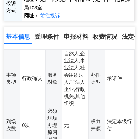
投诉
局103室
方式
前往投诉
网址：
基本信息
受理条件
申报材料
收费情况
法定
自然人,企
业法人,事
业法人,社
事项
服务
会组织法
办件
行政确认
承诺件
类型
对象
人,非法人
类型
企业,行政
机关,其他
组织
必须
现场
到场
权力
法定本级行
0次
办理
无
次数
来源
使
原因
说明