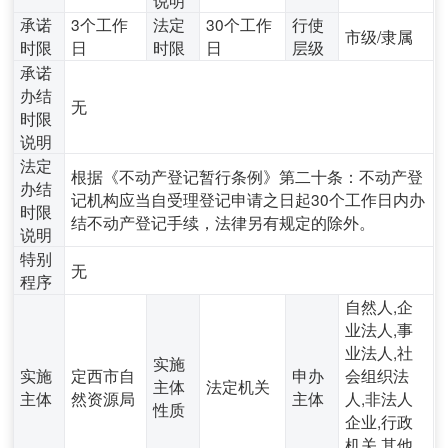
承诺
3个工作
法定
30个工作
行使
市级/隶属
时限
日
时限
日
层级
承诺
办结
无
时限
说明
法定
根据《不动产登记暂行条例》第二十条：不动产登
办结
记机构应当自受理登记申请之日起30个工作日内办
时限
结不动产登记手续，法律另有规定的除外。
说明
特别
无
程序
自然人,企
业法人,事
业法人,社
实施
实施
定西市自
申办
会组织法
主体
法定机关
主体
然资源局
主体
人,非法人
性质
企业,行政
机关,其他