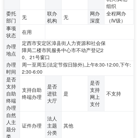
组织
委托
联办
网办
全程网办
无
无
部门
机构
深度
（Ⅳ级）
事项
在用
状态
定西市安定区漳县街人力资源和社会保
办理
障局二楼市民服务中心市不动产登记2
地点
0、21号窗口
办理
周一至周五(法定节假日除外),上午8:30-12:00,下午:
时间
2:30-6:00
是否
是否
支持
是否
支持自助
支持
自助
进驻
是
不支持
终端办理
网上
终端
大厅
支付
办理
自然
法人
人主
证件办理
主题
其他
题分
分类
类