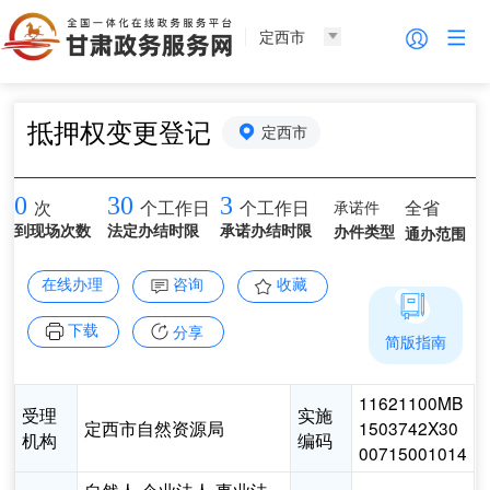
定西市
抵押权变更登记
定西市
0
30
3
承诺件
全省
次
个工作日
个工作日
到现场次数
法定办结时限
承诺办结时限
办件类型
通办范围
在线办理
咨询
收藏
下载
分享
简版指南
11621100MB
受理
实施
定西市自然资源局
1503742X30
机构
编码
00715001014