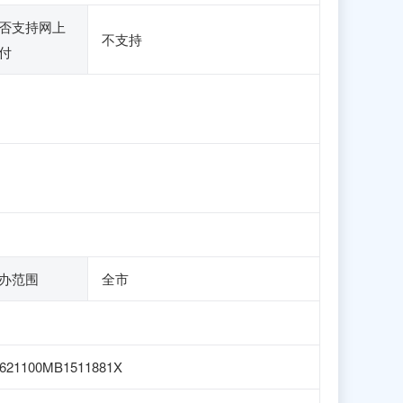
否支持网上
不支持
付
办范围
全市
621100MB1511881X