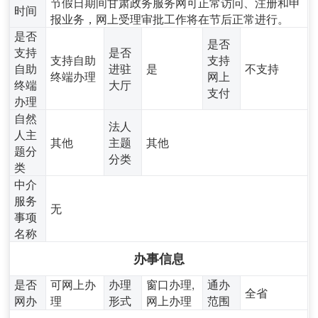
节假日期间甘肃政务服务网可正常访问、注册和申
时间
报业务，网上受理审批工作将在节后正常进行。
是否
是否
支持
是否
支持自助
支持
自助
进驻
是
不支持
终端办理
网上
终端
大厅
支付
办理
自然
法人
人主
其他
主题
其他
题分
分类
类
中介
服务
无
事项
名称
办事信息
是否
可网上办
办理
窗口办理,
通办
全省
网办
理
形式
网上办理
范围