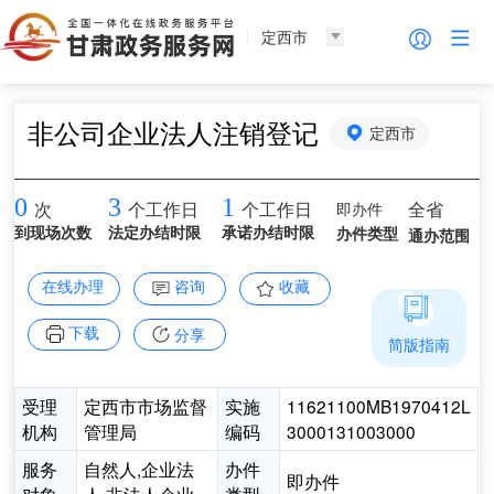
定西市
非公司企业法人注销登记
定西市
0
3
1
即办件
全省
次
个工作日
个工作日
到现场次数
法定办结时限
承诺办结时限
办件类型
通办范围
在线办理
咨询
收藏
下载
分享
简版指南
受理
定西市市场监督
实施
11621100MB1970412L
机构
管理局
编码
3000131003000
服务
自然人,企业法
办件
即办件