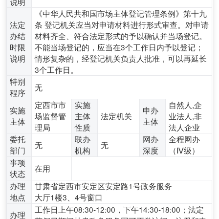
说明
《中华人民共和国市场主体登记管理条例》第十九
法定
条 登记机关应当对申请材料进行形式审查。对申请
办结
材料齐全、符合法定形式的予以确认并当场登记。
时限
不能当场登记的，应当在3个工作日内予以登记；
说明
情形复杂的，经登记机关负责人批准，可以再延长
3个工作日。
特别
无
程序
定西市市
实施
自然人,企
实施
申办
场监督管
主体
法定机关
业法人,非
主体
主体
理局
性质
法人企业
委托
联办
网办
全程网办
无
无
部门
机构
深度
（Ⅳ级）
事项
在用
状态
办理
甘肃省定西市安定区安定路1号政务服务
地点
大厅1楼3、4号窗口
工作日上午08:30-12:00，下午14:30-18:00；法定
办理