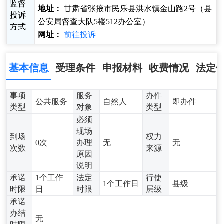
监督
地址：
甘肃省张掖市民乐县洪水镇金山路2号（县
投诉
公安局督查大队5楼512办公室）
方式
网址：
前往投诉
基本信息
受理条件
申报材料
收费情况
法定
事项
服务
办件
公共服务
自然人
即办件
类型
对象
类型
必须
现场
到场
权力
0次
办理
无
无
次数
来源
原因
说明
承诺
1个工作
法定
行使
1个工作日
县级
时限
日
时限
层级
承诺
办结
无