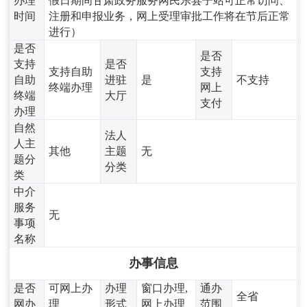
办理
假日期间甘肃政务服务网民乐县子站可正常访问、
时间
注册和申报业务，网上受理审批工作将在节后正常
进行）
是否
是否
支持
是否
支持自助
支持
自助
进驻
是
不支持
终端办理
网上
终端
大厅
支付
办理
自然
法人
人主
其他
主题
无
题分
分类
类
中介
服务
无
事项
名称
办事信息
是否
可网上办
办理
窗口办理,
通办
全省
网办
理
形式
网上办理
范围