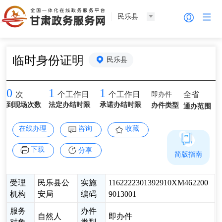
民乐县
临时身份证明
民乐县
0
1
1
即办件
全省
次
个工作日
个工作日
到现场次数
法定办结时限
承诺办结时限
办件类型
通办范围
在线办理
咨询
收藏
下载
分享
简版指南
受理
民乐县公
实施
1162222301392910XM462200
机构
安局
编码
9013001
服务
办件
自然人
即办件