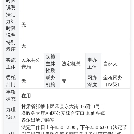
时限
说明
法定
办结
无
时限
说明
特别
无
程序
实施
实施
民乐县公
申办
主体
法定机关
自然人
主体
安局
主体
性质
委托
联办
网办
全程网办
无
无
部门
机构
深度
（Ⅳ级）
事项
在用
状态
甘肃省张掖市民乐县东大街186附11号二
办理
楼政务大厅A4区公安综合窗口 其他各镇
地点
各派出所户籍室
法定工作日上午8:30-12:00，下午2:30-6:00（法定节