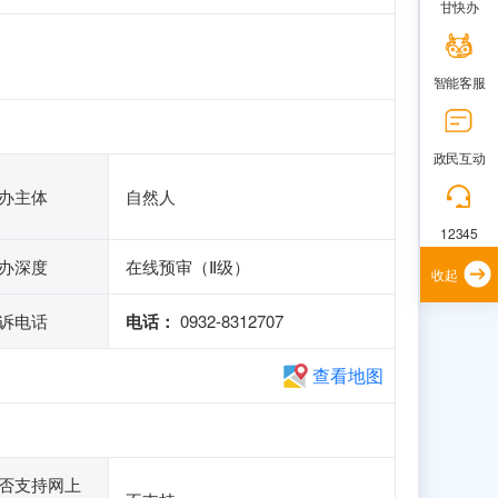
甘快办
智能客服
政民互动
办主体
自然人
12345
办深度
在线预审（Ⅱ级）
收起
诉电话
电话：
0932-8312707
查看地图
否支持网上