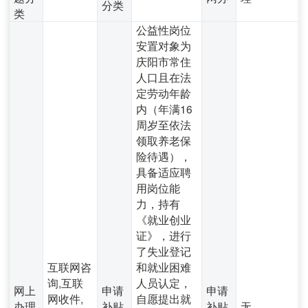
分类
类
公益性岗位
安置对象为
庆阳市常住
人口且在法
定劳动年龄
内（年满16
周岁至依法
领取养老保
险待遇），
具备适应聘
用岗位能
力，持有
《就业创业
证》，进行
了失业登记
互联网咨
和就业困难
询,互联
人员认定，
网上
申请
申请
网收件,
自愿提出就
办理
补贴
补贴
无