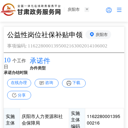
庆阳市
公益性岗位社保补贴申领
庆阳市
:
1162280001395002163002014106002
事项编码
10
承诺件
个工作
日
办件类型
承诺办结时限
在线办理
咨询
下载
分享
实施
实施
庆阳市人力资源和社
1162280001395
主体
主体
会保障局
00216
编码