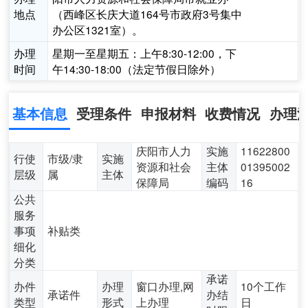
地点
（西峰区长庆大道164号市政府3号集中
办公区1321室）。
办理
星期一至星期五：上午8:30-12:00，下
时间
午14:30-18:00（法定节假日除外）
基本信息
受理条件
申报材料
收费情况
办理
庆阳市人力
实施
11622800
行使
市级/隶
实施
资源和社会
主体
01395002
层级
属
主体
保障局
编码
16
公共
服务
事项
补贴类
细化
分类
承诺
办件
办理
窗口办理,网
10个工作
承诺件
办结
类型
形式
上办理
日