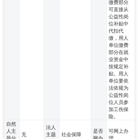
缴费部分
可直接从
公益性岗
位补贴中
代扣代
缴，用人
单位缴费
部分在就
业资金中
按规定补
贴。用人
单位要依
法依规为
公益性岗
位人员参
加工伤保
险。
自然
法人
人主
是否
可网上办
无
主题
社会保障
题分
网办
理